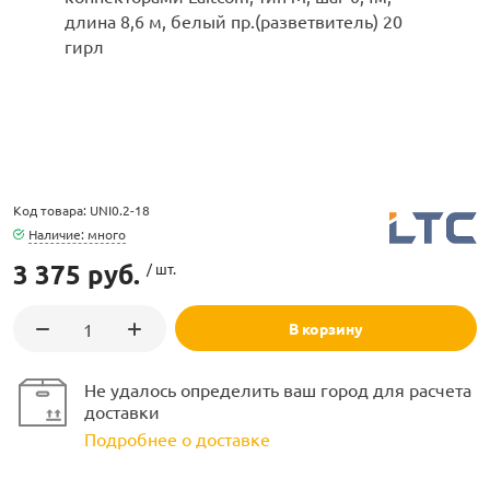
ламполайт
Код товара: UNI0.2-18
фигуры
Наличие: много
3 375 руб.
/ шт.
и LED
В корзину
ашения
Не удалось определить ваш город для расчета
доставки
Подробнее о доставке