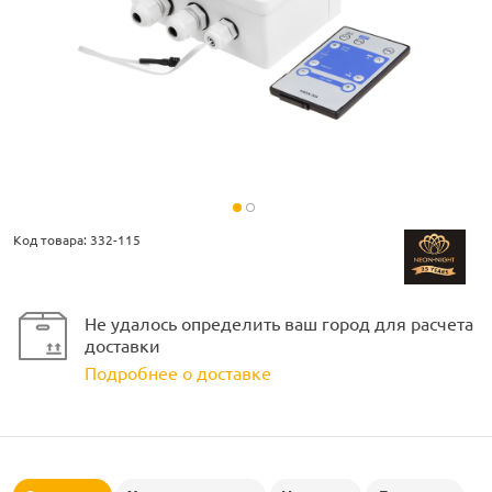
ламполайт
фигуры
Код товара: 332-115
и LED
Не удалось определить ваш город для расчета
доставки
ашения
Подробнее о доставке