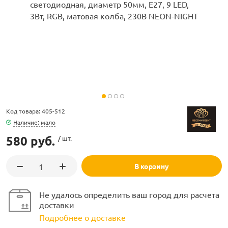
ламполайт
фигуры
Код товара: 405-512
Наличие: мало
580 руб.
/ шт.
и LED
В корзину
ашения
Не удалось определить ваш город для расчета
доставки
Подробнее о доставке