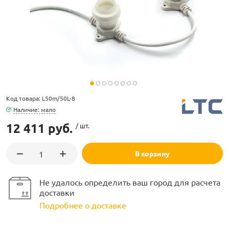
ламполайт
Код товара: L50m/50L-8
фигуры
Наличие: мало
12 411 руб.
/ шт.
и LED
В корзину
ашения
Не удалось определить ваш город для расчета
доставки
Подробнее о доставке