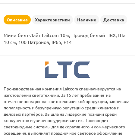
рлянд
Описание
Характеристики
Наличие
Доставка
Мини белт-Лайт Laitcom 10м, Провод белый ПВХ, Шаг
10 см, 100 Патронов, IP65, E14
Производственная компания Laitcom специализируется на
изготовлении светотехники. За 15 лет пребывания на
отечественном рынке светотехнической продукции, завоевала
популярность и безупречную репутацию среди клиентов и
деловых партнёров. Вышла на лидерские позиции среди
конкурентов и уверенно удерживает их. Производит
светодиодные системы для декоративного и коммерческого
освещения, выполняет праздничное световое оформление