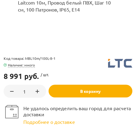
ламполайт
Код товара: MBL10m/100L-8-1
фигуры
Наличие: много
8 991 руб.
/ шт.
и LED
В корзину
ашения
Не удалось определить ваш город для расчета
доставки
Подробнее о доставке