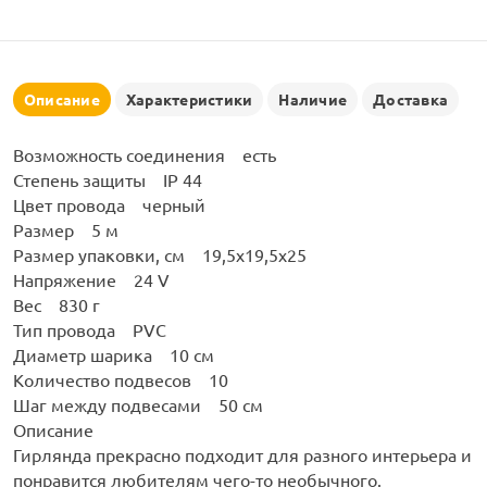
рлянд
Описание
Характеристики
Наличие
Доставка
Возможность соединения есть
Степень защиты IP 44
Цвет провода черный
Размер 5 м
Размер упаковки, см 19,5х19,5х25
Напряжение 24 V
Вес 830 г
Тип провода PVC
Диаметр шарика 10 см
Количество подвесов 10
Шаг между подвесами 50 см
Описание
Гирлянда прекрасно подходит для разного интерьера и
понравится любителям чего-то необычного.