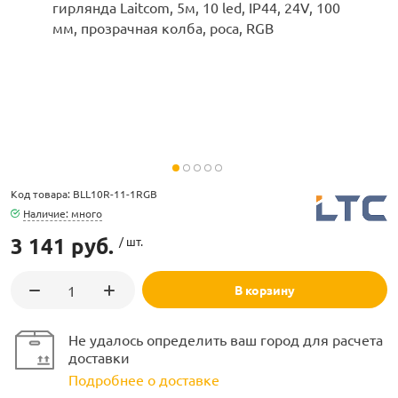
ламполайт
фигуры
Код товара: BLL10R-11-1RGB
Наличие: много
3 141 руб.
/ шт.
и LED
В корзину
ашения
Не удалось определить ваш город для расчета
доставки
Подробнее о доставке