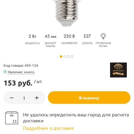
ламполайт
фигуры
Код товара: 405-126
Наличие: много
153 руб.
/ шт.
и LED
В корзину
ашения
Не удалось определить ваш город для расчета
доставки
Подробнее о доставке