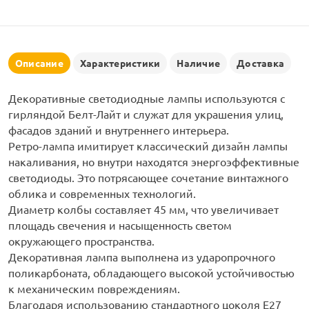
рлянд
Описание
Характеристики
Наличие
Доставка
Декоративные светодиодные лампы используются с
гирляндой Белт-Лайт и служат для украшения улиц,
фасадов зданий и внутреннего интерьера.
Ретро-лампа имитирует классический дизайн лампы
накаливания, но внутри находятся энергоэффективные
светодиоды. Это потрясающее сочетание винтажного
облика и современных технологий.
Диаметр колбы составляет 45 мм, что увеличивает
площадь свечения и насыщенность светом
окружающего пространства.
Декоративная лампа выполнена из ударопрочного
поликарбоната, обладающего высокой устойчивостью
к механическим повреждениям.
Благодаря использованию стандартного цоколя Е27