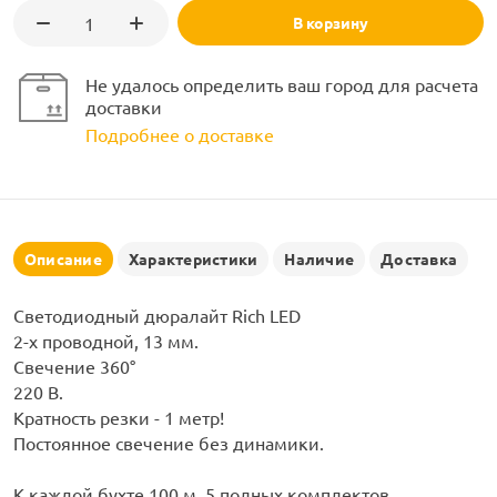
рлянд
В корзину
Не удалось определить ваш город для расчета
доставки
Подробнее о доставке
Описание
Характеристики
Наличие
Доставка
Светодиодный дюралайт Rich LED
2-х проводной, 13 мм.
Свечение 360°
220 В.
Кратность резки - 1 метр!
Постоянное свечение без динамики.
К каждой бухте 100 м. 5 полных комплектов