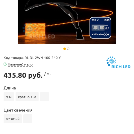
ламполайт
Код товара: RL-DL-2WH-100-240-Y
фигуры
Наличие: мало
435.80 руб.
/ м.
и LED
Длина
9 м
кратно 1 м
-
ашения
Цвет свечения
желтый
-