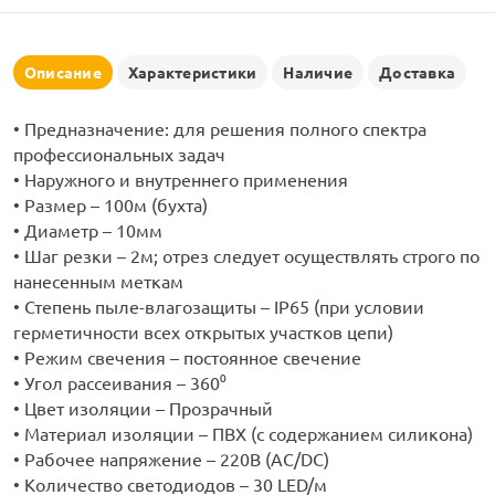
рлянд
Описание
Характеристики
Наличие
Доставка
• Предназначение: для решения полного спектра
профессиональных задач
• Наружного и внутреннего применения
• Размер – 100м (бухта)
• Диаметр – 10мм
• Шаг резки – 2м; отрез следует осуществлять строго по
нанесенным меткам
• Степень пыле-влагозащиты – IP65 (при условии
герметичности всех открытых участков цепи)
• Режим свечения – постоянное свечение
• Угол рассеивания – 360⁰
• Цвет изоляции – Прозрачный
• Материал изоляции – ПВХ (с содержанием силикона)
• Рабочее напряжение – 220В (AC/DC)
• Количество светодиодов – 30 LED/м