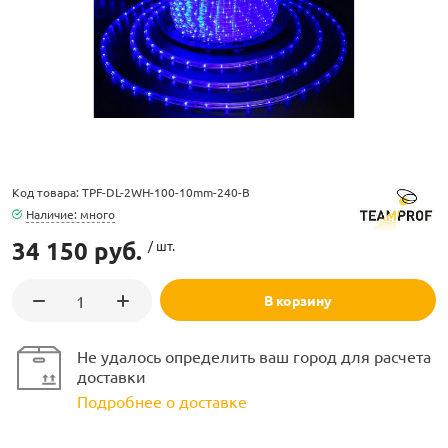
ламполайт
Код товара: TPF-DL-2WH-100-10mm-240-B
фигуры
Наличие: много
34 150 руб.
/ шт.
и LED
В корзину
ашения
Не удалось определить ваш город для расчета
доставки
Подробнее о доставке