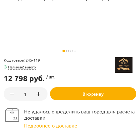
ламполайт
Код товара: 245-119
фигуры
Наличие: много
12 798 руб.
/ шт.
и LED
В корзину
ашения
Не удалось определить ваш город для расчета
доставки
Подробнее о доставке