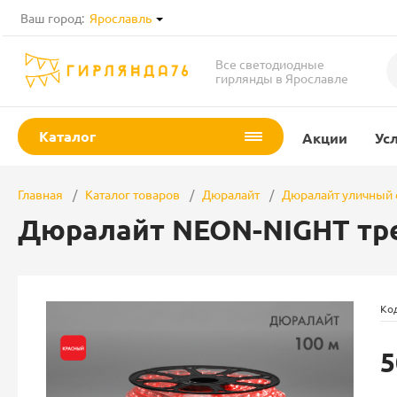
Ваш город:
Ярославль
Все светодиодные
гирлянды в Ярославле
Каталог
Акции
Ус
Главная
Каталог товаров
Дюралайт
Дюралайт уличный
Дюралайт NEON-NIGHT тр
Код
5