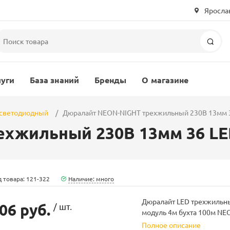
Ярослав
Пои
луги
База знаний
Бренды
О магазине
 светодиодный
Дюралайт NEON-NIGHT трехжильный 230В 13мм 
ехжильный 230В 13мм 36 L
 товара: 121-322
Наличие: много
Дюралайт LED трехжильн
06 руб.
/ шт.
модуль 4м бухта 100м NE
Полное описание