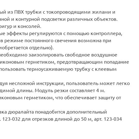
ный из ПВХ трубки с токопроводящими жилами и
ной и контурной подсветки различных объектов.
фигур и консолей.
вые эффекты регулируются с помощью контроллера,
о в режиме постоянного свечения возможна при
иобретается отдельно).
необходимо заизолировать свободное воздушное
иликоновым герметиком, предотвращающим попадание
спользовать термоусаживаемую трубку с клеевым
едуя несложной инструкции, пользователь может легко
димой длины. Модуль резки составляет 4 м.
иконовым герметиком, что обеспечивает защиту от
зка дюралайта понадобится дополнительный
 123-032 для отрезков длиной до 50 м, арт. 123-034