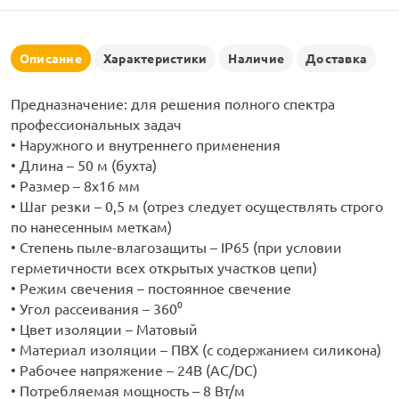
рлянд
Описание
Характеристики
Наличие
Доставка
Предназначение: для решения полного спектра
профессиональных задач
• Наружного и внутреннего применения
• Длина – 50 м (бухта)
• Размер – 8х16 мм
• Шаг резки – 0,5 м (отрез следует осуществлять строго
по нанесенным меткам)
• Степень пыле-влагозащиты – IP65 (при условии
герметичности всех открытых участков цепи)
• Режим свечения – постоянное свечение
• Угол рассеивания – 360⁰
• Цвет изоляции – Матовый
• Материал изоляции – ПВХ (с содержанием силикона)
• Рабочее напряжение – 24В (AC/DC)
• Потребляемая мощность – 8 Вт/м