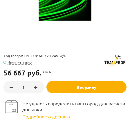
ламполайт
Код товара: TPF-FX816D-120-24V-W/G
фигуры
Наличие: мало
56 667 руб.
/ шт.
и LED
В корзину
ашения
Не удалось определить ваш город для расчета
доставки
Подробнее о доставке