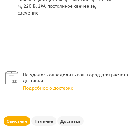
ламполайт
фигуры
Не удалось определить ваш город для расчета
доставки
и LED
Подробнее о доставке
ашения
Описание
Наличие
Доставка