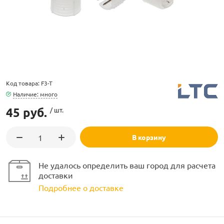
ламполайт
Код товара: F3-T
Наличие: много
фигуры
45 руб.
/ шт.
В корзину
и LED
Не удалось определить ваш город для расчета
ашения
доставки
Подробнее о доставке