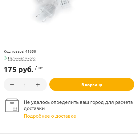
ламполайт
Код товара: 41658
Наличие: много
фигуры
175 руб.
/ шт.
В корзину
и LED
Не удалось определить ваш город для расчета
ашения
доставки
Подробнее о доставке