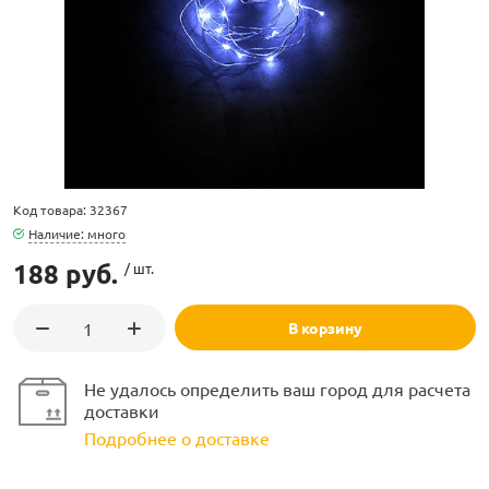
ламполайт
Код товара: 32367
фигуры
Наличие: много
188 руб.
/ шт.
и LED
В корзину
ашения
Не удалось определить ваш город для расчета
доставки
Подробнее о доставке