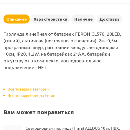
рлянд
Описание
Характеристики
Наличие
Доставка
Гирлянда линейная от батареек FERON CL570, 20LED,
(синий), статичная (постоянного свечения), 2м+0,5м
прозрачный шнур, расстояние между светодиодами
10см, IP20, 1,2W, на батарейках 2*AA, батарейки
отсутствуют в комплекте, последовательное
подключение - НЕТ
Все товары категории
Все товары бренда Feron
Вам может понравиться
Светодиодная гирлянда (Нить) ALEDUS 10 м, ПВХ,