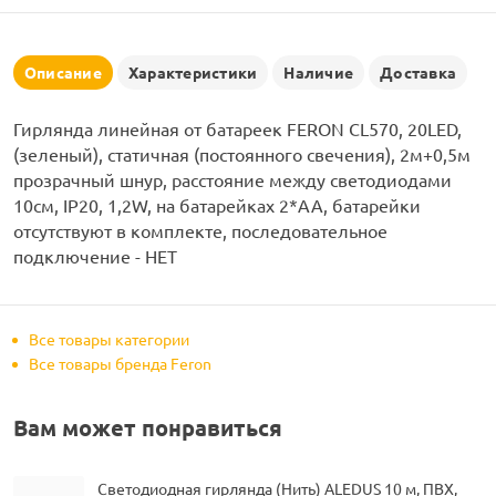
рлянд
Описание
Характеристики
Наличие
Доставка
Гирлянда линейная от батареек FERON CL570, 20LED,
(зеленый), статичная (постоянного свечения), 2м+0,5м
прозрачный шнур, расстояние между светодиодами
10см, IP20, 1,2W, на батарейках 2*AA, батарейки
отсутствуют в комплекте, последовательное
подключение - НЕТ
Все товары категории
Все товары бренда Feron
Вам может понравиться
Светодиодная гирлянда (Нить) ALEDUS 10 м, ПВХ,