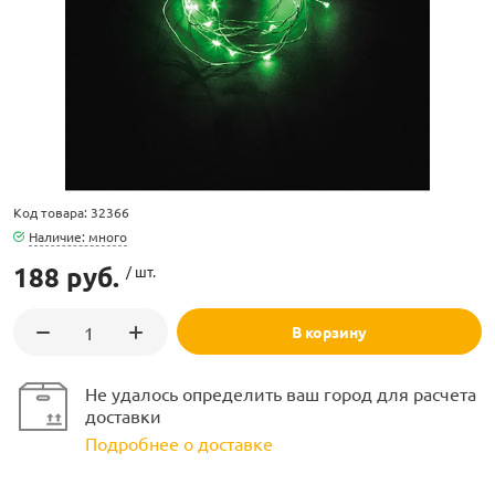
ламполайт
Код товара: 32366
фигуры
Наличие: много
188 руб.
/ шт.
и LED
В корзину
ашения
Не удалось определить ваш город для расчета
доставки
Подробнее о доставке