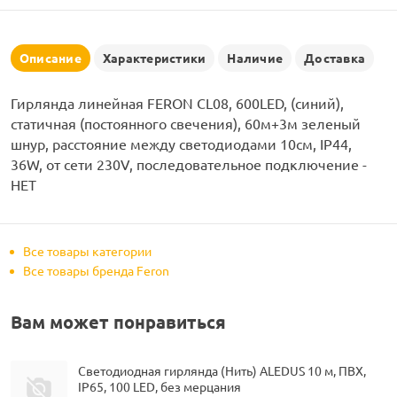
рлянд
Описание
Характеристики
Наличие
Доставка
Гирлянда линейная FERON CL08, 600LED, (синий),
статичная (постоянного свечения), 60м+3м зеленый
шнур, расстояние между светодиодами 10см, IP44,
36W, от сети 230V, последовательное подключение -
НЕТ
Все товары категории
Все товары бренда Feron
Вам может понравиться
Светодиодная гирлянда (Нить) ALEDUS 10 м, ПВХ,
IP65, 100 LED, без мерцания