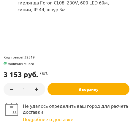
ламполайт
Код товара: 32319
фигуры
Наличие: много
3 153 руб.
/ шт.
и LED
В корзину
ашения
Не удалось определить ваш город для расчета
доставки
Подробнее о доставке