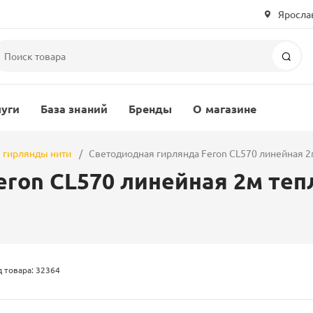
Ярослав
Пои
луги
База знаний
Бренды
О магазине
 гирлянды нити
Светодиодная гирлянда Feron CL570 линейная 2м
ron CL570 линейная 2м тепл
 товара: 32364