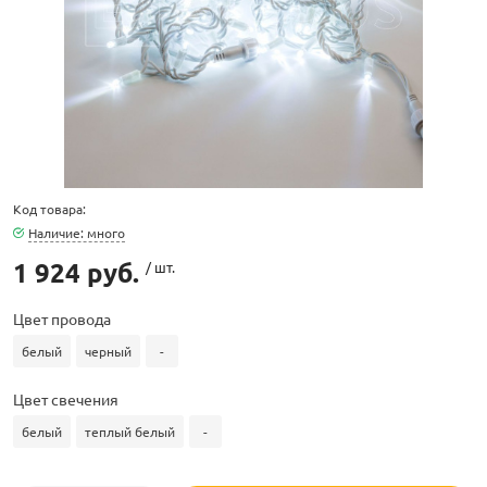
ламполайт
Код товара:
фигуры
Наличие: много
1 924 руб.
/ шт.
и LED
Цвет провода
белый
черный
-
ашения
Цвет свечения
белый
теплый белый
-