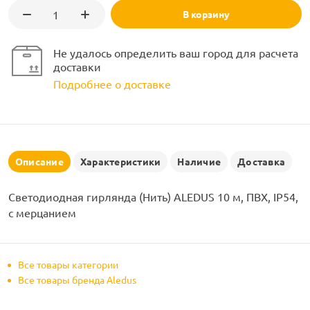
рлянд
В корзину
Не удалось определить ваш город для расчета
доставки
Подробнее о доставке
Описание
Характеристики
Наличие
Доставка
Светодиодная гирлянда (Нить) ALEDUS 10 м, ПВХ, IP54,
с мерцанием
Все товары категории
Все товары бренда Aledus