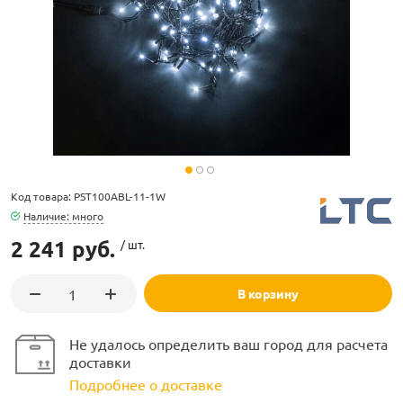
ламполайт
фигуры
Код товара: PST100ABL-11-1W
Наличие: много
2 241 руб.
/ шт.
и LED
В корзину
ашения
Не удалось определить ваш город для расчета
доставки
Подробнее о доставке