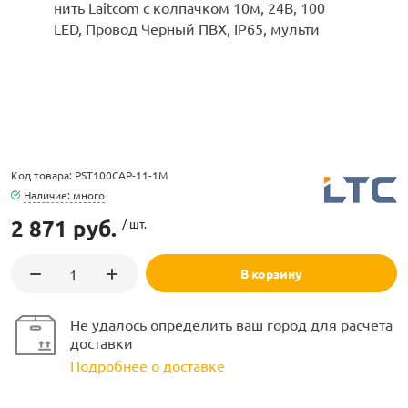
ламполайт
Код товара: PST100CAP-11-1M
фигуры
Наличие: много
2 871 руб.
/ шт.
и LED
В корзину
ашения
Не удалось определить ваш город для расчета
доставки
Подробнее о доставке