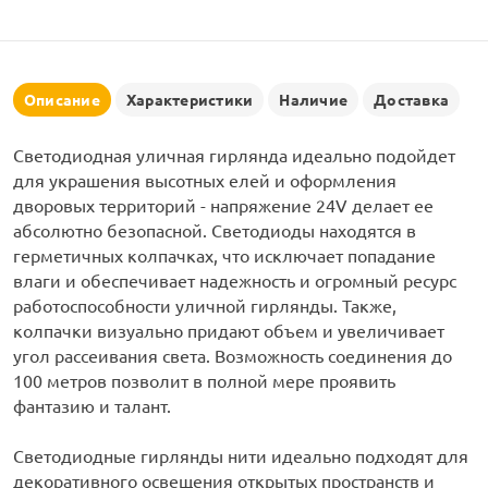
рлянд
Описание
Характеристики
Наличие
Доставка
Светодиодная уличная гирлянда идеально подойдет
для украшения высотных елей и оформления
дворовых территорий - напряжение 24V делает ее
абсолютно безопасной. Светодиоды находятся в
герметичных колпачках, что исключает попадание
влаги и обеспечивает надежность и огромный ресурс
работоспособности уличной гирлянды. Также,
колпачки визуально придают объем и увеличивает
угол рассеивания света. Возможность соединения до
100 метров позволит в полной мере проявить
фантазию и талант.
Светодиодные гирлянды нити идеально подходят для
декоративного освещения открытых пространств и