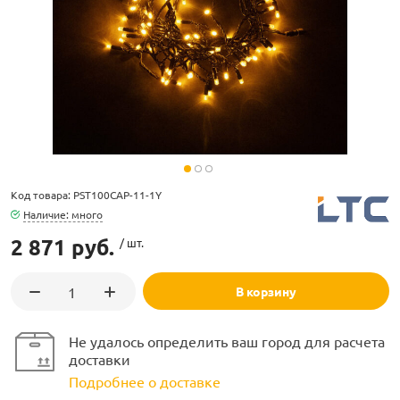
ламполайт
фигуры
Код товара: PST100CAP-11-1Y
Наличие: много
2 871 руб.
/ шт.
и LED
В корзину
ашения
Не удалось определить ваш город для расчета
доставки
Подробнее о доставке