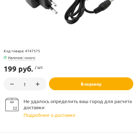
ламполайт
Код товара: 4747575
Наличие: много
фигуры
199 руб.
/ шт.
В корзину
и LED
Не удалось определить ваш город для расчета
ашения
доставки
Подробнее о доставке