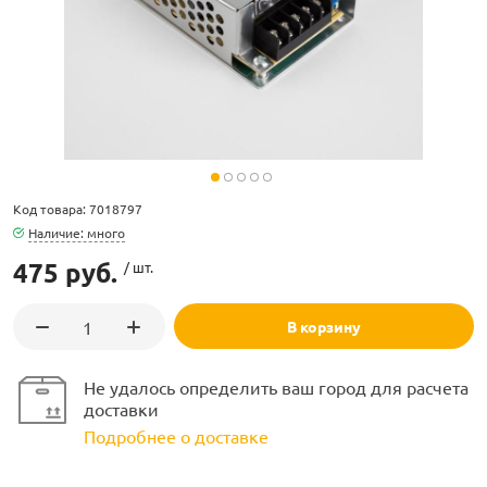
ламполайт
Код товара: 7018797
фигуры
Наличие: много
475 руб.
/ шт.
и LED
В корзину
ашения
Не удалось определить ваш город для расчета
доставки
Подробнее о доставке