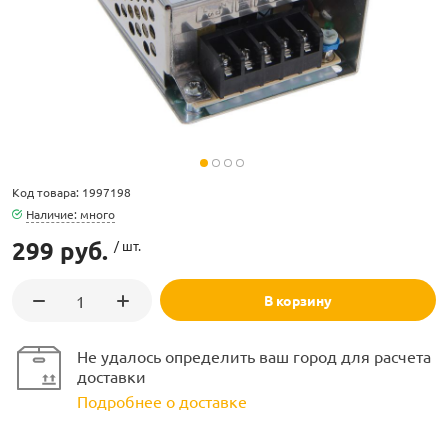
ламполайт
Код товара: 1997198
фигуры
Наличие: много
299 руб.
/ шт.
и LED
В корзину
ашения
Не удалось определить ваш город для расчета
доставки
Подробнее о доставке