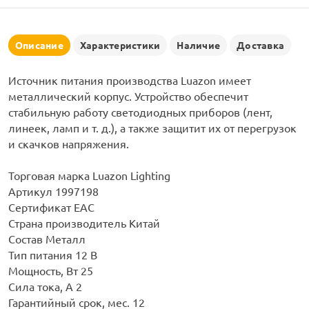
рлянд
Описание
Характеристики
Наличие
Доставка
Источник питания производства Luazon имеет
металлический корпус. Устройство обеспечит
стабильную работу светодиодных приборов (лент,
линеек, ламп и т. д.), а также защитит их от перегрузок
и скачков напряжения.
Торговая марка Luazon Lighting
Артикул 1997198
Сертификат ЕАС
Страна производитель Китай
Состав Металл
Тип питания 12 В
Мощность, Вт 25
Сила тока, А 2
Гарантийный срок, мес. 12