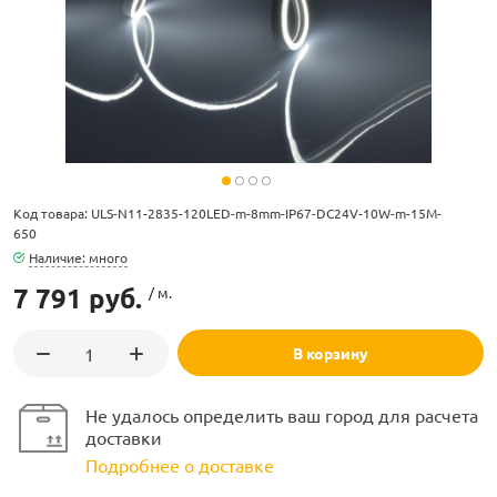
ламполайт
Код товара: ULS-N11-2835-120LED-m-8mm-IP67-DC24V-10W-m-15M-
650
фигуры
Наличие: много
7 791 руб.
/ м.
и LED
В корзину
ашения
Не удалось определить ваш город для расчета
доставки
Подробнее о доставке