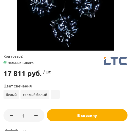
ламполайт
Код товара:
фигуры
Наличие: много
17 811 руб.
/ шт.
и LED
Цвет свечения
белый
теплый белый
-
ашения
В корзину