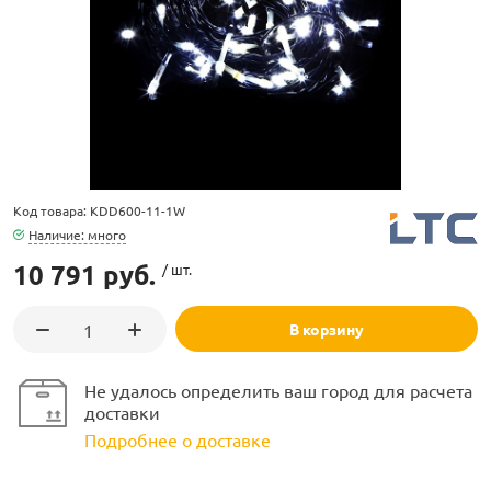
ламполайт
Код товара: KDD600-11-1W
фигуры
Наличие: много
10 791 руб.
/ шт.
и LED
В корзину
ашения
Не удалось определить ваш город для расчета
доставки
Подробнее о доставке