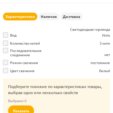
рлянд
Характеристики
Наличие
Доставка
Светодиодная гирлянда
Вид
Нить
Количество нитей
3 нити
Последовательное
нет
соединение
Режим свечения
постоянное
Цвет свечения
белый
Подберите похожие по характеристикам товары,
выбрав одно или несколько свойств
Выбрано:
0
Показать