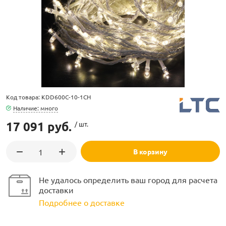
ламполайт
Код товара: KDD600C-10-1CH
фигуры
Наличие: много
17 091 руб.
/ шт.
и LED
В корзину
ашения
Не удалось определить ваш город для расчета
доставки
Подробнее о доставке