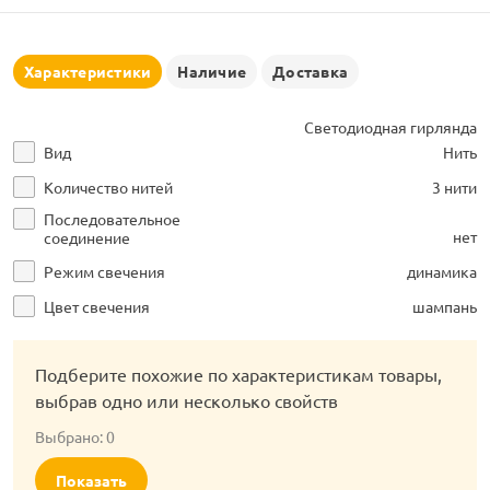
рлянд
Характеристики
Наличие
Доставка
Светодиодная гирлянда
Вид
Нить
Количество нитей
3 нити
Последовательное
нет
соединение
Режим свечения
динамика
Цвет свечения
шампань
Подберите похожие по характеристикам товары,
выбрав одно или несколько свойств
Выбрано:
0
Показать