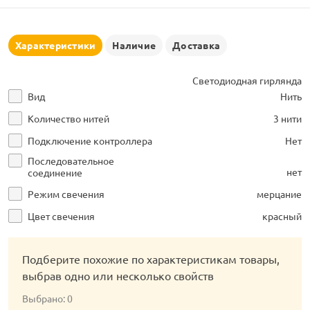
рлянд
Характеристики
Наличие
Доставка
Светодиодная гирлянда
Вид
Нить
Количество нитей
3 нити
Подключение контроллера
Нет
Последовательное
нет
соединение
Режим свечения
мерцание
Цвет свечения
красный
Подберите похожие по характеристикам товары,
выбрав одно или несколько свойств
Выбрано:
0