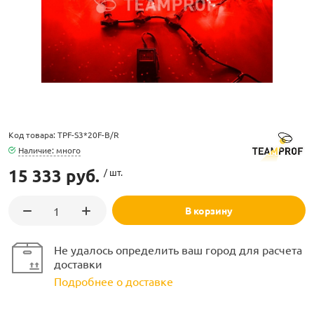
ламполайт
Код товара: TPF-S3*20F-B/R
фигуры
Наличие: много
15 333 руб.
/ шт.
и LED
В корзину
ашения
Не удалось определить ваш город для расчета
доставки
Подробнее о доставке