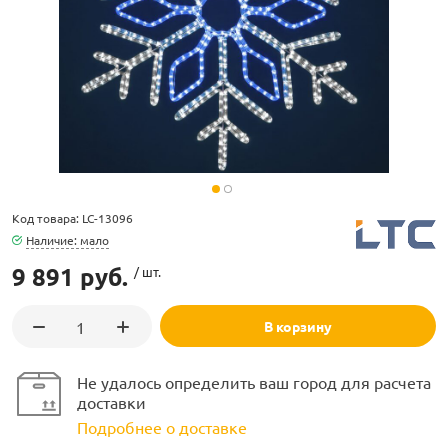
ламполайт
фигуры
Код товара: LC-13096
Наличие: мало
9 891 руб.
/ шт.
и LED
В корзину
ашения
Не удалось определить ваш город для расчета
доставки
Подробнее о доставке