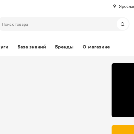
Ярослав
Пои
луги
База знаний
Бренды
О магазине