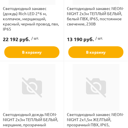
Светодиодный занавес
Светодиодный занавес NEON-
(дождь) Rich LED 2*6 м,
NIGHT 2х3м ТЕПЛЫЙ БЕЛЫЙ,
Бренд
колпачок, мерцающий,
белый ПВХ, IP65, постоянное
красный, черный провод, пвх,
свечение, 230В
IP65
Вид
22 192 руб.
/ шт.
13 190 руб.
/ шт.
ламполайт
герметичный колпачок
В корзину
В корзину
фигуры
Количество элементов
и LED
Напряжение
ашения
Последовательное соединение
Светодиодный дождь NEON-
Светодиодный занавес NEON-
Расстояние между светодиодами
NIGHT 2х3м ТЕПЛЫЙ БЕЛЫЙ,
NIGHT 2х1,5м ЖЕЛТЫЙ,
мерцание, прозрачный
прозрачный ПВХ, IP65,