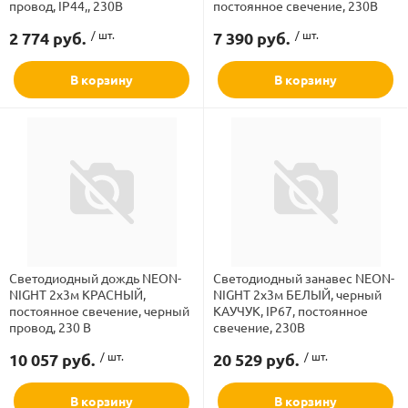
провод, IP44,, 230В
постоянное свечение, 230В
рлянд
Режим свечения
2 774 руб.
/ шт.
7 390 руб.
/ шт.
Степень защиты
В корзину
В корзину
Цвет провода
Цвет свечения
Светодиодный дождь NEON-
Светодиодный занавес NEON-
NIGHT 2х3м КРАСНЫЙ,
NIGHT 2х3м БЕЛЫЙ, черный
постоянное свечение, черный
КАУЧУК, IP67, постоянное
провод, 230 В
свечение, 230В
10 057 руб.
/ шт.
20 529 руб.
/ шт.
В корзину
В корзину