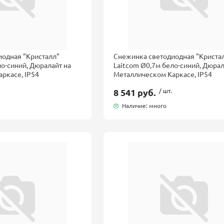
иодная "Кристалл"
Снежинка светодиодная "Криста
ло-синий, Дюралайт на
Laitcom Ø0,7м бело-синий, Дюрал
ркасе, IP54
Металлическом Каркасе, IP54
8 541 руб.
/ шт.
Наличие: много