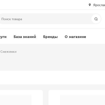
Ярослав
Пои
луги
База знаний
Бренды
О магазине
Снежинки