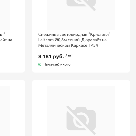
лл"
Снежинка светодиодная "Кристалл"
айт на
Laitcom Ø0,8м синий, Дюралайт на
Металлическом Каркасе, IP54
8 181 руб.
/ шт.
Наличие: много