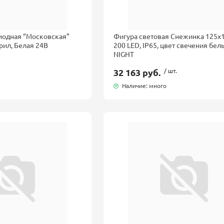
иодная “Московская”
Фигура световая Снежинка 125х1
рил, Белая 24B
200 LED, IP65, цвет свечения бе
NIGHT
32 163 руб.
/ шт.
Наличие: много