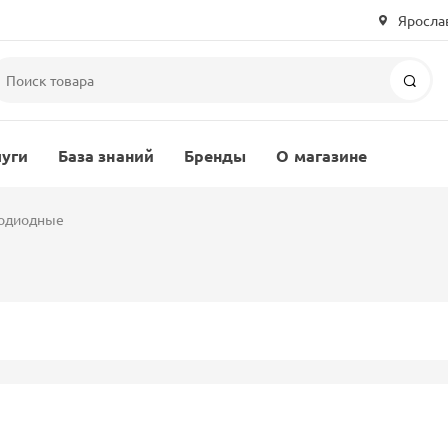
Ярослав
Пои
луги
База знаний
Бренды
О магазине
одиодные