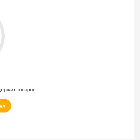
держит товаров
дел