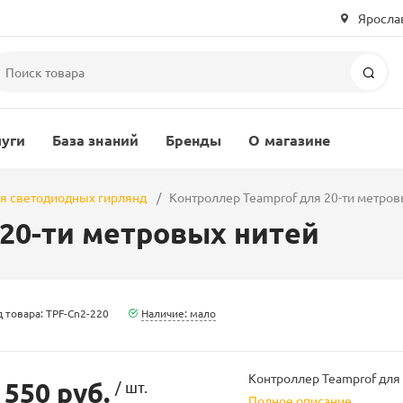
Ярослав
Пои
луги
База знаний
Бренды
О магазине
ля светодиодных гирлянд
Контроллер Teamprof для 20-ти метров
20-ти метровых нитей
 товара: TPF-Cn2-220
Наличие: мало
Контроллер Teamprof для
 550 руб.
/ шт.
Полное описание