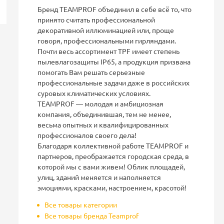
Бренд TEAMPROF объединил в себе всё то, что
принято считать профессиональной
декоративной иллюминацией или, проще
говоря, профессиональными гирляндами.
Почти весь ассортимент TPF имеет степень
пылевлагозащиты IP65, а продукция призвана
помогать Вам решать серьезные
профессиональные задачи даже в российских
суровых климатических условиях.
ТEAMPROF — молодая и амбициозная
компания, объединившая, тем не менее,
весьма опытных и квалифицированных
профессионалов своего дела!
Благодаря коллективной работе TEAMPROF и
партнеров, преображается городская среда, в
которой мы с вами живем! Облик площадей,
улиц, зданий меняется и наполняется
эмоциями, красками, настроением, красотой!
Все товары категории
Все товары бренда Teamprof