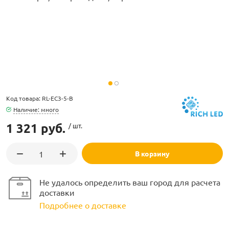
ламполайт
Код товара: RL-EC3-5-B
фигуры
Наличие: много
1 321 руб.
/ шт.
и LED
В корзину
ашения
Не удалось определить ваш город для расчета
доставки
Подробнее о доставке