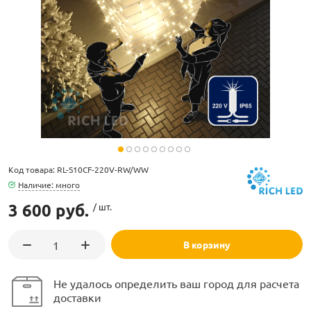
ламполайт
фигуры
Код товара: RL-S10CF-220V-RW/WW
Наличие: много
и LED
3 600 руб.
/ шт.
ашения
В корзину
Не удалось определить ваш город для расчета
доставки