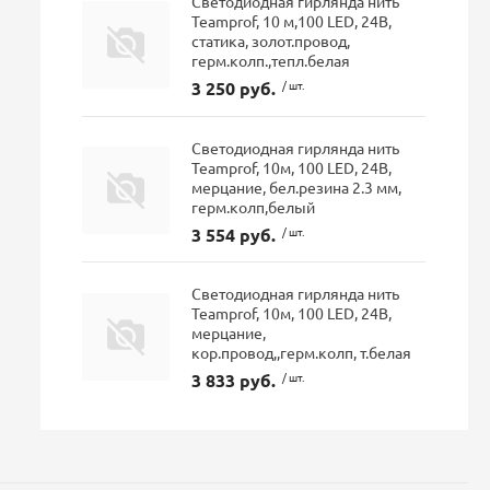
Светодиодная гирлянда нить
Teamprof, 10 м,100 LED, 24В,
статика, золот.провод,
герм.колп.,тепл.белая
3 250 руб.
/ шт.
Светодиодная гирлянда нить
Teamprof, 10м, 100 LED, 24В,
мерцание, бел.резина 2.3 мм,
герм.колп,белый
3 554 руб.
/ шт.
Светодиодная гирлянда нить
Teamprof, 10м, 100 LED, 24В,
мерцание,
кор.провод,,герм.колп, т.белая
3 833 руб.
/ шт.