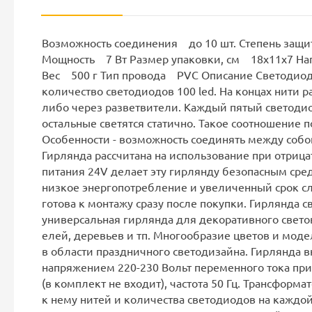
Возможность соединения до 10 шт. Степень защ
Мощность 7 Вт Размер упаковки, см 18x11x7 На
Вес 500 г Тип провода PVC Описание Светодиодн
количество светодиодов 100 led. На концах нити
либо через разветвители. Каждый пятый светоди
остальные светятся статично. Такое соотношение 
Особенности - возможность соединять между собо
Гирлянда рассчитана на использование при отрица
питания 24V делает эту гирлянду безопасным сре
низкое энергопотребление и увеличенный срок с
готова к монтажу сразу после покупки. Гирлянда 
универсальная гирлянда для декоративного свет
елей, деревьев и тп. Многообразие цветов и мод
в области праздничного светодизайна. Гирлянда 
напряжением 220-230 Вольт переменного тока пр
(в комплект не входит), частота 50 Гц. Трансформ
к нему нитей и количества светодиодов на каждой