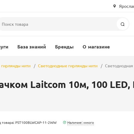
Ярослав
Пои
луги
База знаний
Бренды
О магазине
 гирлянды нити
Светодиодные гирлянды нити
Светодиодная н
чком Laitcom 10м, 100 LED, I
д товара: PST100BLWCAP-11-2WW
Наличие: много