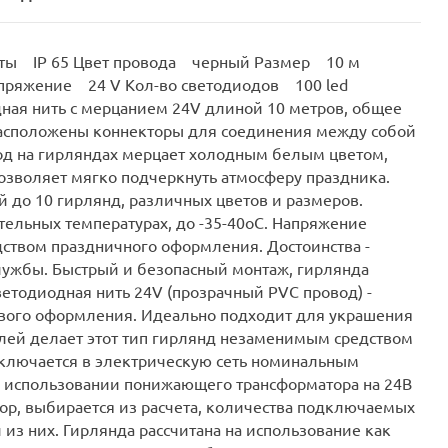
иты IP 65 Цвет провода черный Размер 10 м
пряжение 24 V Кол-во светодиодов 100 led
ая нить с мерцанием 24V длиной 10 метров, общее
 расположены коннекторы для соединения между собой
од на гирляндах мерцает холодным белым цветом,
позволяет мягко подчеркнуть атмосферу праздника.
й до 10 гирлянд, различных цветов и размеров.
тельных температурах, до -35-40oC. Напряжение
дством праздничного оформления. Достоинства -
лужбы. Быстрый и безопасный монтаж, гирлянда
светодиодная нить 24V (прозрачный PVC провод) -
ового оформления. Идеально подходит для украшения
елей делает этот тип гирлянд незаменимым средством
включается в электрическую сеть номинальным
и использовании понижающего трансформатора на 24В
атор, выбирается из расчета, количества подключаемых
 из них. Гирлянда рассчитана на использование как