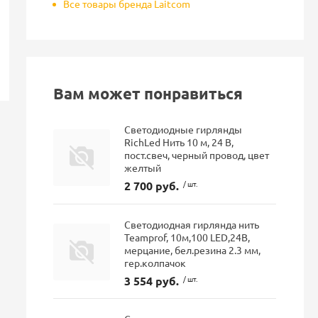
Все товары бренда Laitcom
Вам может понравиться
Светодиодные гирлянды
RichLed Нить 10 м, 24 В,
пост.свеч, черный провод, цвет
желтый
2 700 руб.
/ шт.
Светодиодная гирлянда нить
Teamprof, 10м,100 LED,24В,
мерцание, бел.резина 2.3 мм,
гер.колпачок
3 554 руб.
/ шт.