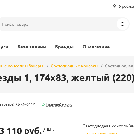
Ярослав
Пои
луги
База знаний
Бренды
О магазине
ные консоли и банеры
Светодиодные консоли
Светодиодная 
зды 1, 174х83, желтый (220
 товара: RL-KN-011Y
Наличие: много
Светодиодная консоль Зве
3 110 руб.
/ шт.
Полное описание