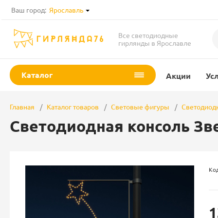
Ваш город:
Ярославль
Все светодиодные
гирлянды в Ярославле
Каталог
Акции
Ус
Главная
Каталог товаров
Световые фигуры
Светодиод
Светодиодная консоль Зве
Код
1