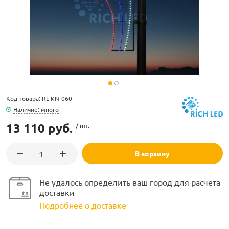
ламполайт
Код товара: RL-KN-060
фигуры
Наличие: много
13 110 руб.
/ шт.
и LED
В корзину
ашения
Не удалось определить ваш город для расчета
доставки
Подробнее о доставке