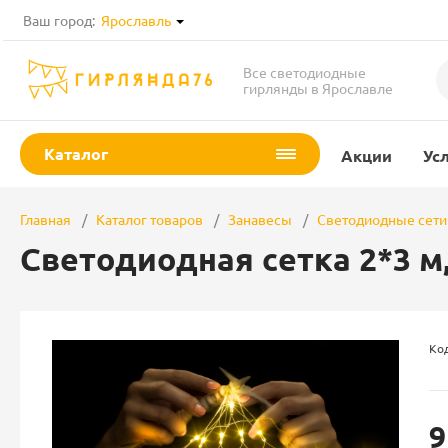
Ваш город:
Ярославль
Все светодиодные
гирлянды в Ярославле
Каталог
Акции
Ус
Главная
Каталог товаров
Занавесы
Светодиодные сети
Светодиодная сетка 2*3 м
Код
9