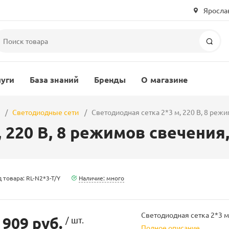
Ярослав
Пои
луги
База знаний
Бренды
О магазине
Светодиодные сети
Светодиодная сетка 2*3 м, 220 В, 8 реж
, 220 В, 8 режимов свечения
 товара: RL-N2*3-T/Y
Наличие: много
Светодиодная сетка 2*3 м
 909 руб.
/ шт.
Полное описание