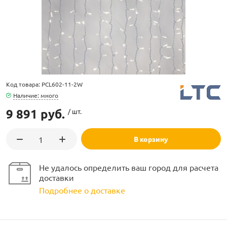
ламполайт
Код товара: PCL602-11-2W
Наличие: много
фигуры
9 891 руб.
/ шт.
В корзину
и LED
Не удалось определить ваш город для расчета
ашения
доставки
Подробнее о доставке