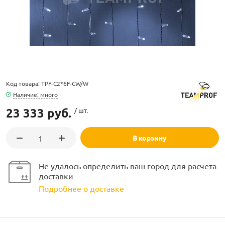
ламполайт
Код товара: TPF-C2*6F-CW/W
Наличие: много
фигуры
23 333 руб.
/ шт.
В корзину
и LED
Не удалось определить ваш город для расчета
ашения
доставки
Подробнее о доставке