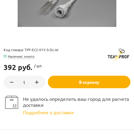
ламполайт
Код товара: TPF-EC2-015-S-DL-W
Наличие: много
фигуры
392 руб.
/ шт.
В корзину
и LED
Не удалось определить ваш город для расчета
ашения
доставки
Подробнее о доставке