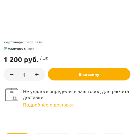
Код товара: SP-5Lines-B
ламполайт
Наличие: много
1 200 руб.
/ шт.
фигуры
В корзину
и LED
Не удалось определить ваш город для расчета
доставки
ашения
Подробнее о доставке