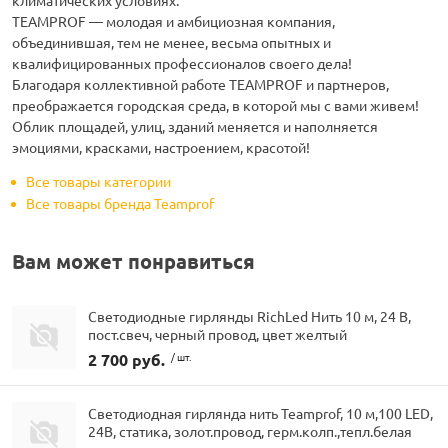
климатических условиях.
ТEAMPROF — молодая и амбициозная компания,
объединившая, тем не менее, весьма опытных и
квалифицированных профессионалов своего дела!
Благодаря коллективной работе TEAMPROF и партнеров,
преображается городская среда, в которой мы с вами живем!
Облик площадей, улиц, зданий меняется и наполняется
эмоциями, красками, настроением, красотой!
Все товары категории
Все товары бренда Teamprof
Вам может понравиться
Светодиодные гирлянды RichLed Нить 10 м, 24 В,
пост.свеч, черный провод, цвет желтый
2 700 руб.
/ шт.
Светодиодная гирлянда нить Teamprof, 10 м,100 LED,
24В, статика, золот.провод, герм.колп.,тепл.белая