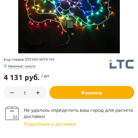
ламполайт
Код товара: EST200-SH10-1M
фигуры
Наличие: много
4 131 руб.
/ шт.
и LED
В корзину
ашения
Не удалось определить ваш город для расчета
доставки
Подробнее о доставке