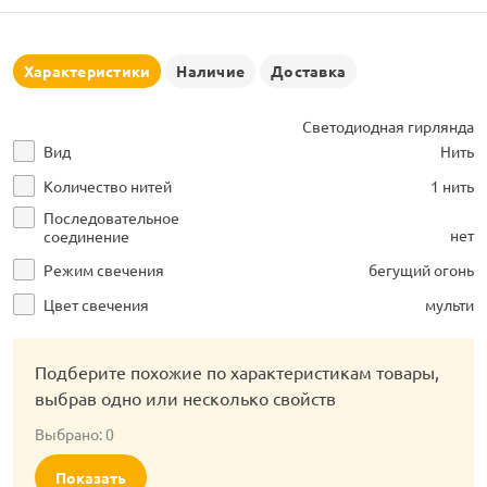
рлянд
Характеристики
Наличие
Доставка
Светодиодная гирлянда
Вид
Нить
Количество нитей
1 нить
Последовательное
нет
соединение
Режим свечения
бегущий огонь
Цвет свечения
мульти
Подберите похожие по характеристикам товары,
выбрав одно или несколько свойств
Выбрано:
0
Показать