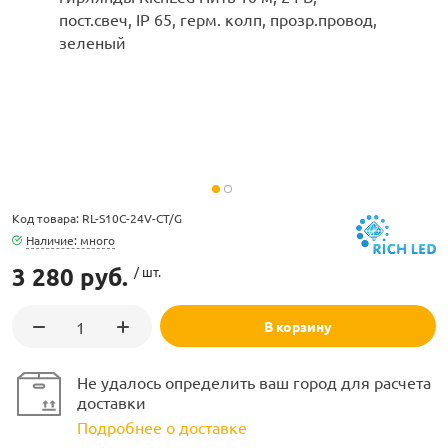
ламполайт
фигуры
Код товара: RL-S10C-24V-CT/G
Наличие: много
3 280 руб.
/ шт.
и LED
В корзину
ашения
Не удалось определить ваш город для расчета
доставки
Подробнее о доставке